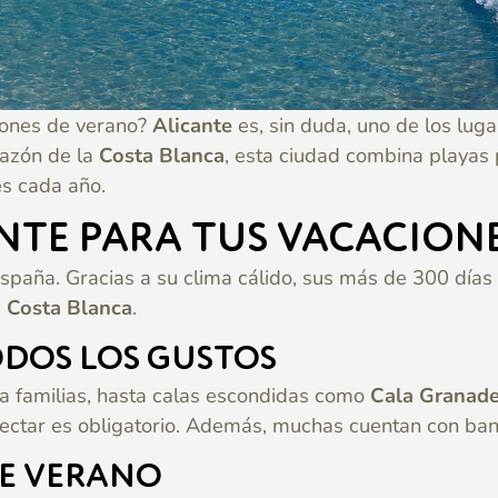
ciones de verano?
Alicante
es, sin duda, uno de los lug
orazón de la
Costa Blanca
, esta ciudad combina playas 
s cada año.
ANTE PARA TUS VACACION
paña. Gracias a su clima cálido, sus más de 300 días de
a Costa Blanca
.
ODOS LOS GUSTOS
ra familias, hasta calas escondidas como
Cala Granade
ectar es obligatorio. Además, muchas cuentan con band
TE VERANO