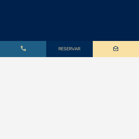
RESERVAR
Hemos recopilado respuestas a las consultas más
comunes para brindarte la información que necesitas de
manera rápida y sencilla. Explora nuestras preguntas
frecuentes y descubre cómo hacer que tu experiencia de
alquiler de apartamentos sea aún más placentera.