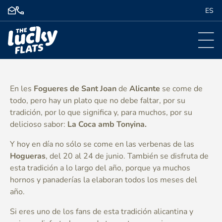
ES
En les
Fogueres de Sant Joan
de
Alicante
se come de
todo, pero hay un plato que no debe faltar, por su
tradición, por lo que significa y, para muchos, por su
delicioso sabor:
La Coca amb Tonyina.
Y hoy en día no sólo se come en las verbenas de las
Hogueras
, del 20 al 24 de junio. También se disfruta de
esta tradición a lo largo del año, porque ya muchos
hornos y panaderías la elaboran todos los meses del
año.
Si eres uno de los fans de esta tradición alicantina y